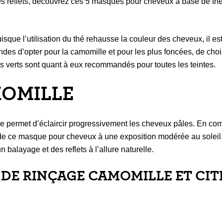
es reflets, découvrez ces 5 masques pour cheveux à base de thé
uisque l’utilisation du thé rehausse la couleur des cheveux, il es
ndes d’opter pour la camomille et pour les plus foncées, de choi
és verts sont quant à eux recommandés pour toutes les teintes.
OMILLE
e permet d’éclaircir progressivement les cheveux pâles. En co
on de ce masque pour cheveux à une exposition modérée au soleil
n balayage et des reflets à l’allure naturelle.
U DE RINÇAGE CAMOMILLE ET CI