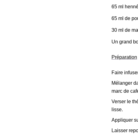
65 ml henné
65 ml de po
30 ml de ma
Un grand bo
Préparation
Faire infuse
Mélanger da
marc de caf
Verser le th
lisse.
Appliquer s
Laisser rep