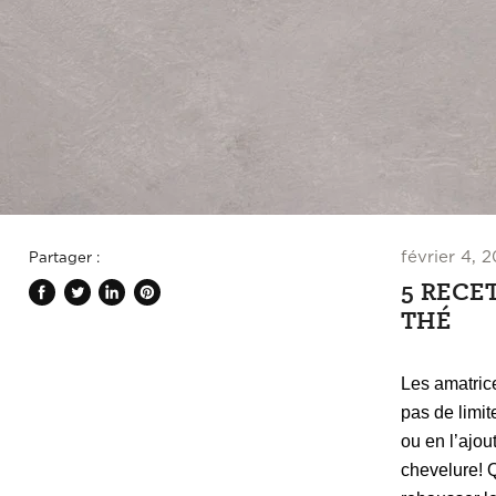
février 4, 2
Partager :
5 RECE
Partager
Tweeter
Partager
Épingler
THÉ
sur
sur
sur
sur
Facebook
Twitter
LinkedIn
Pinterest
Les amatrice
pas de limit
ou en l’ajou
chevelure! Q