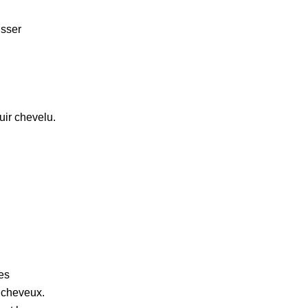
isser
uir chevelu.
es
s cheveux.