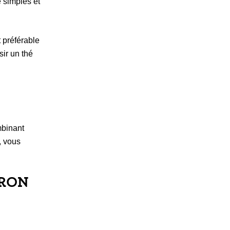
 simples et
t préférable
sir un thé
mbinant
, vous
TRON