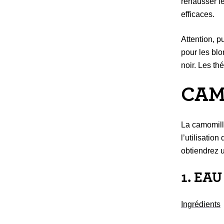
rehausser l
efficaces.
Attention, p
pour les blo
noir. Les th
CAM
La camomill
l’utilisati
obtiendrez u
1. EA
Ingrédients