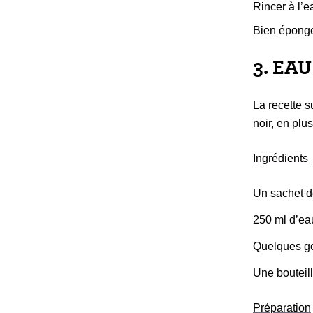
Rincer à l’
Bien éponger
3. EA
La recette s
noir, en plus
Ingrédients
Un sachet d
250 ml d’ea
Quelques go
Une bouteill
Préparation