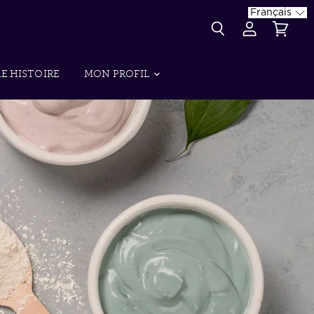
Français
{{currency}}{{discount}}
undefined
Rechercher
Voir
Voir
le
le
View Cart
compte
panier
E HISTOIRE
MON PROFIL