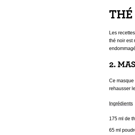
THÉ
Les recettes
thé noir es
endommagés,
2. MA
Ce masque p
rehausser le
Ingrédients
175 ml de th
65 ml poudr