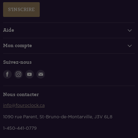
S'INSCRIRE
Aide
Suivi de votre commande
Mon compte
FAQ
Connexion et inscription
Politique de livraison
Suivez-nous
Panier
Retours et échanges
Trouvez-
Trouvez-
Trouvez-
Trouvez-
Politique de confidentialité
nous
nous
nous
nous
Conditions de services
sur
sur
sur
sur
Nous contacter
Facebook
Instagram
Youtube
Courriel
Nous contacter
info@fouroclock.ca
À propos
1090 rue Parent, St-Bruno-de-Montarville, J3V 6L8
1-450-441-0779