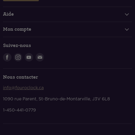
Aide
Suivi de votre commande
Mon compte
FAQ
Connexion et inscription
Politique de livraison
Suivez-nous
Panier
Retours et échanges
Trouvez-
Trouvez-
Trouvez-
Trouvez-
Politique de confidentialité
nous
nous
nous
nous
Conditions de services
sur
sur
sur
sur
Nous contacter
Facebook
Instagram
Youtube
Courriel
Nous contacter
info@fouroclock.ca
À propos
1090 rue Parent, St-Bruno-de-Montarville, J3V 6L8
1-450-441-0779