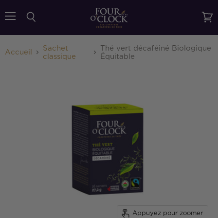
{{currency}}{{discount}} undefined
Menu
Rechercher
Voir
le
View Cart
pani
Sachet
Thé vert décaféiné Biologique
Accueil
classique
Équitable
Appuyez pour zoomer