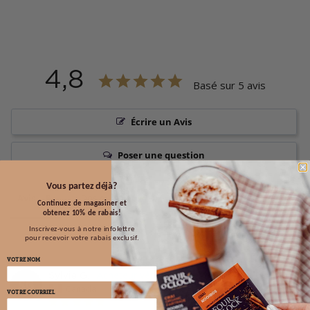
4,8
Basé sur 5 avis
Écrire un Avis
Poser une question
Vous partez déjà?
Avis
Des questions
Continuez de magasiner et
obtenez 10% de rabais!
Inscrivez-vous à notre infolettre
pour recevoir votre rabais exclusif.
VOTRE NOM
05/27/2026
Sylvie G.
SG
Canada
VOTRE COURRIEL