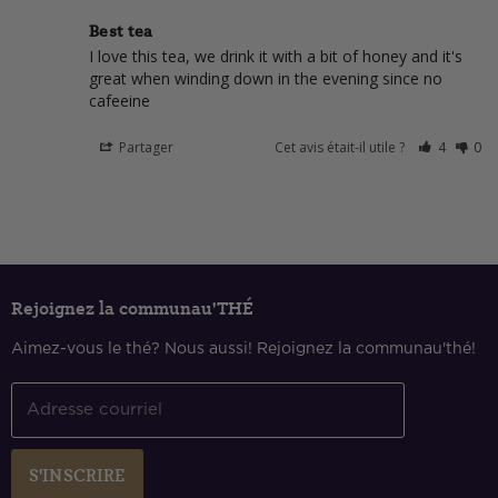
Best tea
I love this tea, we drink it with a bit of honey and it's 
great when winding down in the evening since no 
cafeeine
Partager
Cet avis était-il utile ?
4
0
Rejoignez la communau'THÉ
Aimez-vous le thé? Nous aussi! Rejoignez la communau'thé!
Adresse courriel
S'INSCRIRE