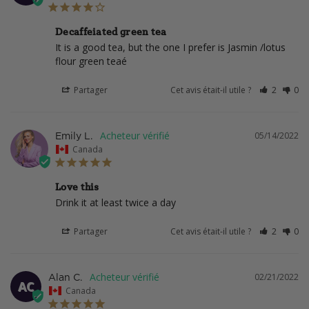
Decaffeiated green tea
It is a good tea, but the one I prefer is Jasmin /lotus 
flour green teaé
Partager
Cet avis était-il utile ?
2
0
05/14/2022
Emily L.
Canada
Love this
Drink it at least twice a day
Partager
Cet avis était-il utile ?
2
0
02/21/2022
Alan C.
AC
Canada