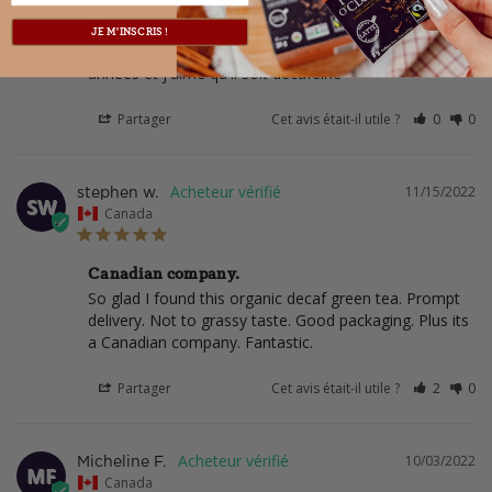
Thé vert décaféiné
JE M'INSCRIS !
Très satisfaite, je prends ce thé depuis quelques 
années et j'aime qu'il soit décaféiné
Partager
Cet avis était-il utile ?
0
0
11/15/2022
stephen w.
SW
Canada
Canadian company.
So glad I found this organic decaf green tea. Prompt 
delivery. Not to grassy taste. Good packaging. Plus its 
a Canadian company. Fantastic.
Partager
Cet avis était-il utile ?
2
0
10/03/2022
Micheline F.
MF
Canada