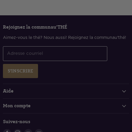
Rejoignez la communau'THÉ
Aimez-vous le thé? Nous aussi! Rejoignez la communau'thé!
Adresse courriel
S'INSCRIRE
Aide
Suivi de votre commande
Mon compte
FAQ
Connexion et inscription
Politique de livraison
Suivez-nous
Panier
Retours et échanges