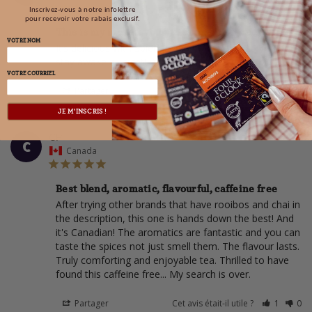
Inscrivez-vous à notre infolettre
pour recevoir votre rabais exclusif.
This is my most favourite favourite favourite tea.
VOTRE NOM
It’s delicious with Splenda and no caffeine so you don’t 
stay awake all night! Wonderful product.
VOTRE COURRIEL
Partager
Cet avis était-il utile ?
0
0
JE M'INSCRIS !
11/19/2023
CP
C
Canada
Best blend, aromatic, flavourful, caffeine free
After trying other brands that have rooibos and chai in 
the description, this one is hands down the best! And 
it's Canadian! The aromatics are fantastic and you can 
taste the spices not just smell them. The flavour lasts. 
Truly comforting and enjoyable tea. Thrilled to have 
found this caffeine free... My search is over. 
Partager
Cet avis était-il utile ?
1
0