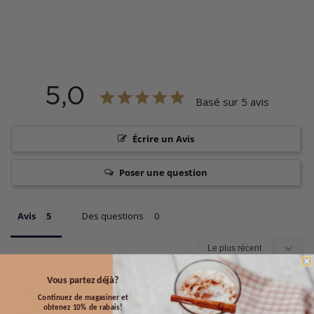
5,0
Basé sur 5 avis
Écrire un Avis
Poser une question
Avis
Des questions
Vous partez déjà?
04/01/2026
Aphra T.
Continuez de magasiner et
AT
Canada
obtenez 10% de rabais!