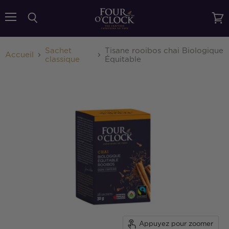
{{currency}}{{discount}} undefined
Menu
Rechercher
Voir
le
View Cart
pani
Sachet
Tisane rooibos chai Biologique
Accueil
classique
Équitable
Appuyez pour zoomer