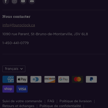
Trouvez-
Trouvez-
Trouvez-
Trouvez-
Politique de confidentialité
nous
nous
nous
nous
Conditions de services
sur
sur
sur
sur
Nous contacter
Facebook
Instagram
Youtube
Courriel
Nous contacter
info@fouroclock.ca
À propos
1090 rue Parent, St-Bruno-de-Montarville, J3V 6L8
1-450-441-0779
français
Suivi de votre commande
FAQ
Politique de livraison
Retours et échanges
Politique de confidentialité