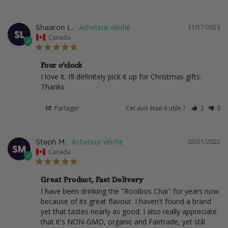
11/17/2023
Shaaron L.
SL
Canada
Four o’clock
I love it. I’ll definitely pick it up for Christmas gifts.

Thanks
Partager
Cet avis était-il utile ?
2
0
03/21/2022
Steph M.
SM
Canada
Great Product, Fast Delivery
I have been drinking the "Rooibos Chai" for years now 
because of its great flavour. I haven't found a brand 
yet that tastes nearly as good. I also really appreciate 
that it's NON-GMO, organic and Fairtrade, yet still 