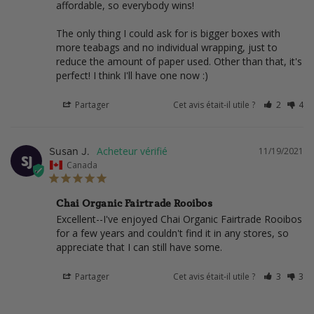
affordable, so everybody wins!

The only thing I could ask for is bigger boxes with 
more teabags and no individual wrapping, just to 
reduce the amount of paper used. Other than that, it's 
perfect! I think I'll have one now :)
Partager
Cet avis était-il utile ?
2
4
11/19/2021
Susan J.
SJ
Canada
Chai Organic Fairtrade Rooibos
Excellent--I've enjoyed Chai Organic Fairtrade Rooibos 
for a few years and couldn't find it in any stores, so 
appreciate that I can still have some.
Partager
Cet avis était-il utile ?
3
3