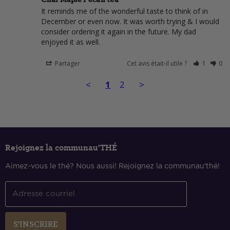
It reminds me of the wonderful taste to think of in 
December or even now. It was worth trying & I would 
consider ordering it again in the future. My dad 
enjoyed it as well.
Partager
Cet avis était-il utile ?
1
0
<
1
2
>
Rejoignez la communau'THÉ
Aimez-vous le thé? Nous aussi! Rejoignez la communau'thé!
Adresse courriel
S'INSCRIRE