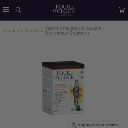
{{currency}}{{discount}} undefined
Menu
Rechercher
Voir
le
View Cart
pani
Tisane chai érable pacane
Accueil
Érable
Biologique Équitable
Appuyez pour zoomer