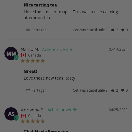
Nice tasting tea
I love the smell of maple. This was a nice calming 
afternoon tea.
Partager
Cet avis était-il utile ?
2
0
05/14/2024
Marco M.
MM
Canada
Great!
Love these new teas, tasty
Partager
Cet avis était-il utile ?
2
0
04/25/2023
Adrienne S.
AS
Canada
Chai Maple Pecan tea