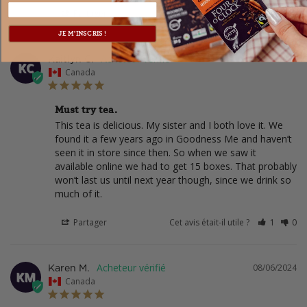
Partager
Cet avis était-il utile ?
0
0
JE M'INSCRIS !
12/05/2025
Kaitlyn C.
KC
Canada
Must try tea.
This tea is delicious. My sister and I both love it. We 
found it a few years ago in Goodness Me and haven’t 
seen it in store since then. So when we saw it 
available online we had to get 15 boxes. That probably 
won’t last us until next year though, since we drink so 
much of it.
Partager
Cet avis était-il utile ?
1
0
08/06/2024
Karen M.
KM
Canada