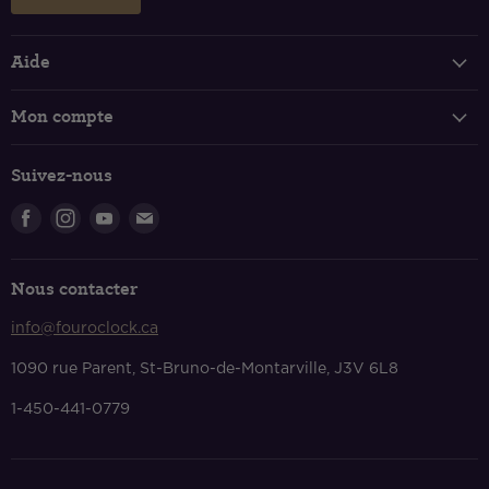
Aide
Suivi de votre commande
Mon compte
FAQ
Connexion et inscription
Politique de livraison
Suivez-nous
Panier
Retours et échanges
Trouvez-
Trouvez-
Trouvez-
Trouvez-
Politique de confidentialité
nous
nous
nous
nous
Conditions de services
sur
sur
sur
sur
Nous contacter
Facebook
Instagram
Youtube
Courriel
Nous contacter
info@fouroclock.ca
À propos
1090 rue Parent, St-Bruno-de-Montarville, J3V 6L8
1-450-441-0779