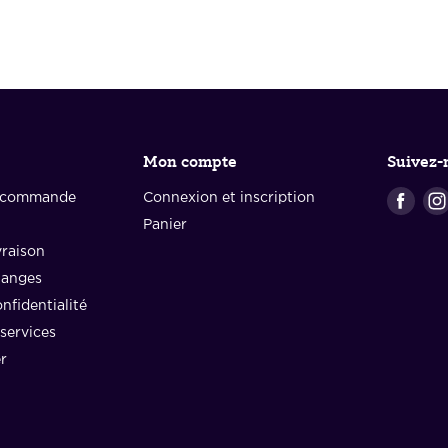
Mon compte
Suivez-
e commande
Connexion et inscription
Trou
nous
Panier
sur
vraison
Face
hanges
nfidentialité
services
r