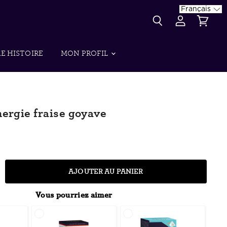
Français
{{currency}}{{discount}}
undefined
Rechercher
Voir
Voir
le
le
View Cart
compte
panier
E HISTOIRE
MON PROFIL
nergie fraise goyave
AJOUTER AU PANIER
Vous pourriez aimer