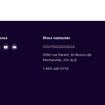
nous
Nous contacter
vez-
Trouvez-
Trouvez-
Trouvez-
info@fouroclock.ca
nous
nous
nous
1090 rue Parent, St-Bruno-de-
sur
sur
sur
Montarville, J3V 6L8
book
Instagram
Youtube
Courriel
1-450-441-0779