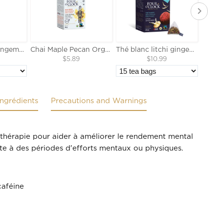
Thé vert coco gingembre Biologique Équitable
Chai Maple Pecan Organic Fairtrade Herbal Tea
Thé blanc litchi gingembre Biologique Équitable
$5.89
$10.99
Ingrédients
Precautions and Warnings
othérapie pour aider à améliorer le rendement mental
te à des périodes d'efforts mentaux ou physiques.
caféine