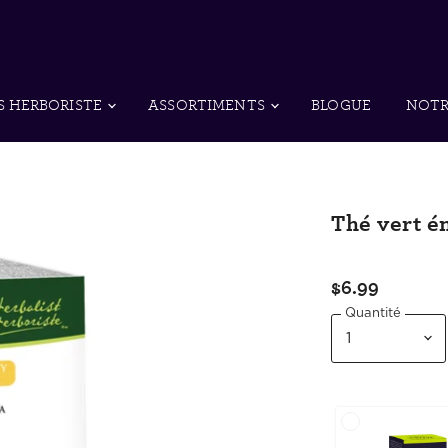
S HERBORISTE
ASSORTIMENTS
BLOGUE
NOTR
Thé vert é
$6.99
Quantité