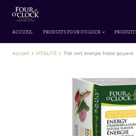
ACCUEIL
PRODUITS FOUR O'CLOCK
PRODUIT
Accueil
VITALITÉ
Thé vert énergie fraise goyave