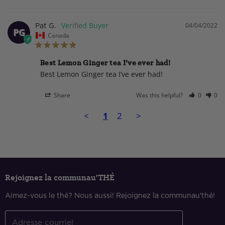
04/04/2022
Pat G.
PG
Canada
Best Lemon Ginger tea I’ve ever had!
Best Lemon Ginger tea I’ve ever had!
Share
Was this helpful?
0
0
<
1
2
>
Rejoignez la communau'THÉ
Aimez-vous le thé? Nous aussi! Rejoignez la communau'thé!
Adresse courriel