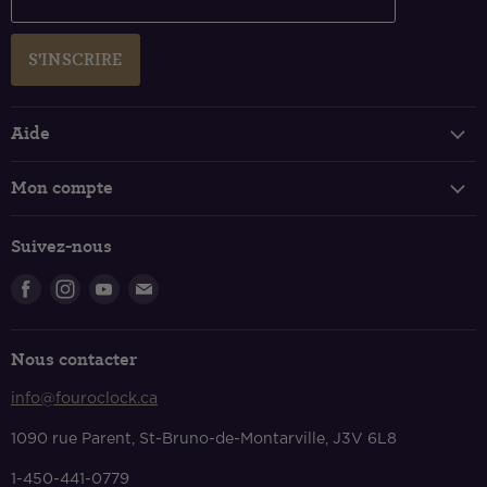
S'INSCRIRE
Aide
Suivi de votre commande
Mon compte
FAQ
Connexion et inscription
Politique de livraison
Suivez-nous
Panier
Retours et échanges
Trouvez-
Trouvez-
Trouvez-
Trouvez-
Politique de confidentialité
nous
nous
nous
nous
Conditions de services
sur
sur
sur
sur
Nous contacter
Facebook
Instagram
Youtube
Courriel
Nous contacter
info@fouroclock.ca
À propos
1090 rue Parent, St-Bruno-de-Montarville, J3V 6L8
1-450-441-0779