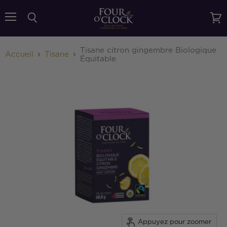
{{currency}}{{discount}} undefined
Menu
Rechercher
Voir
le
View Cart
pani
Tisane citron gingembre Biologique
Accueil
Tisane
Équitable
Appuyez pour zoomer