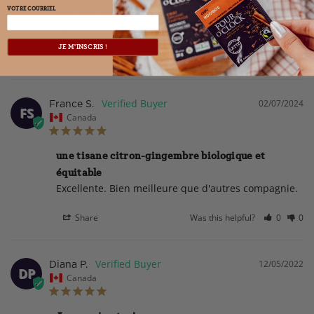
VOTRE COURRIEL
day long. Not too strong but certainly not lacking in 
flavour - it is excellent!
JE M'INSCRIS !
Share
Was this helpful?
0
0
02/07/2024
France S.
FS
Canada
une tisane citron-gingembre biologique et
équitable
Excellente. Bien meilleure que d'autres compagnie.
Share
Was this helpful?
0
0
12/05/2022
Diana P.
DP
Canada