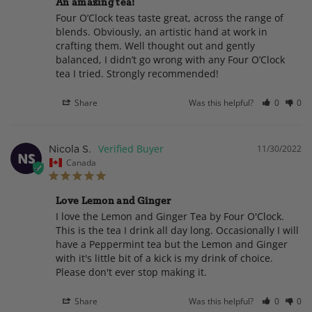
An amazing tea!
Four O’Clock teas taste great, across the range of 
blends. Obviously, an artistic hand at work in 
crafting them. Well thought out and gently 
balanced, I didn’t go wrong with any Four O’Clock 
tea I tried. Strongly recommended!
Share
Was this helpful?
0
0
11/30/2022
Nicola S.
NS
Canada
Love Lemon and Ginger
I love the Lemon and Ginger Tea by Four O'Clock. 
This is the tea I drink all day long. Occasionally I will 
have a Peppermint tea but the Lemon and Ginger 
with it's little bit of a kick is my drink of choice. 
Please don't ever stop making it.
Share
Was this helpful?
0
0