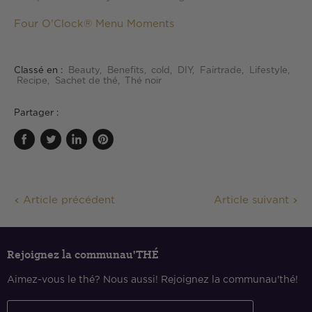
Four O’Clock® Menu Moments
Classé en :
Beauty
,
Benefits
,
cold
,
DIY
,
Fairtrade
,
Lifestyle
,
Recipe
,
Sachet de thé
,
Thé noir
Partager :
Partager
Tweeter
Partager
Épingler
sur
sur
sur
sur
Facebook
Twitter
LinkedIn
Pinterest
Article précédent
Article suivant
Rejoignez la communau'THÉ
Aimez-vous le thé? Nous aussi! Rejoignez la communau'thé!