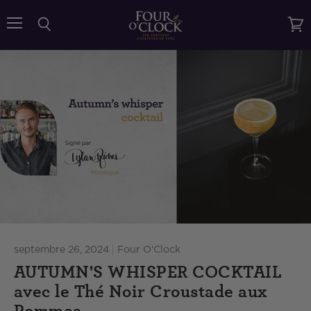
{{currency}}{{discount}} undefined
Menu
Rechercher
Voir
le
View Cart
pani
septembre 26, 2024
Four O'Clock
AUTUMN'S WHISPER COCKTAIL
avec le Thé Noir Croustade aux