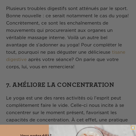
Plusieurs troubles digestifs sont atténués par le sport.
Bonne nouvelle : ce serait notamment le cas du yoga!
Concrètement, ce sont les enchaînements de
mouvements qui procureraient aux organes un
véritable massage interne. Voilà un autre bel
avantage de s'adonner au yoga! Pour compléter le
tout, pourquoi ne pas déguster une délicieuse
tisane
digestive
après votre séance? On parie que votre
corps, lui, vous en remerciera!
7. AMÉLIORE LA CONCENTRATION
Le yoga est une des rares activités où l'esprit peut
complètement faire le vide. Celle-ci nous incite à se
concentrer sur le moment présent, favorisant les
capacités de concentration. À cet effet, une pratique
régulière améliorerait même la mémoire et les
capacités en lien avec la résolution de problèmes.
Vous partez déjà?