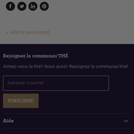
Partager
Tweeter
Partager
Épingler
sur
sur
sur
sur
Facebook
Twitter
LinkedIn
Pinterest
Article précédent
Rejoignez la communau'THÉ
Aimez-vous le thé? Nous aussi! Rejoignez la communau'thé!
Adresse courriel
S'INSCRIRE
Aide
Suivi de votre commande