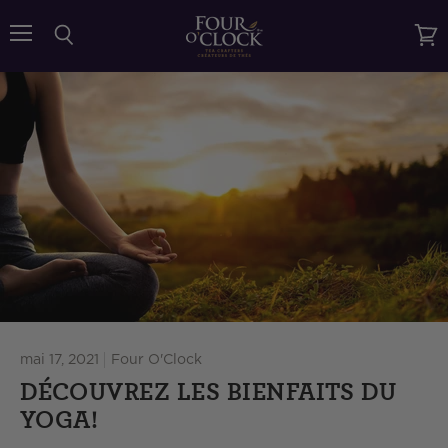
{{currency}}{{discount}} undefined
Menu
Rechercher
Voir
le
View Cart
pani
mai 17, 2021
Four O'Clock
DÉCOUVREZ LES BIENFAITS DU
YOGA!