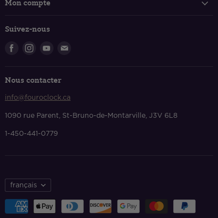
Mon compte
FAQ
Connexion et inscription
Politique de livraison
Suivez-nous
Panier
Retours et échanges
Trouvez-
Trouvez-
Trouvez-
Trouvez-
Politique de confidentialité
nous
nous
nous
nous
Conditions de services
sur
sur
sur
sur
Nous contacter
Facebook
Instagram
Youtube
Courriel
Nous contacter
info@fouroclock.ca
À propos
1090 rue Parent, St-Bruno-de-Montarville, J3V 6L8
1-450-441-0779
français